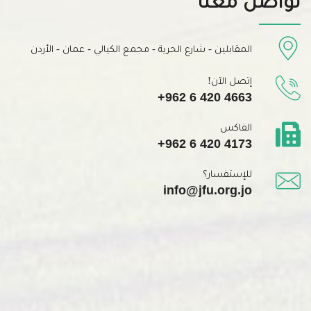
تواصل معنا
المقابلين - شارع الحرية - مجمع الكيالي - عمان - الأردن
إتصل الآن!
+962 6 420 4663
الفاكس
+962 6 420 4173
للإستفسار؟
info@jfu.org.jo