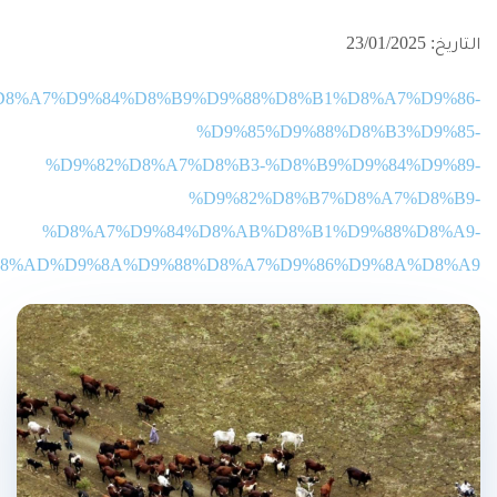
التاريخ: 23/01/2025
%AA/%D8%A7%D9%84%D8%B9%D9%88%D8%B1%D8%A7%D9%86-
%D9%85%D9%88%D8%B3%D9%85-
%D9%82%D8%A7%D8%B3-%D8%B9%D9%84%D9%89-
%D9%82%D8%B7%D8%A7%D8%B9-
%D8%A7%D9%84%D8%AB%D8%B1%D9%88%D8%A9-
8%AD%D9%8A%D9%88%D8%A7%D9%86%D9%8A%D8%A9