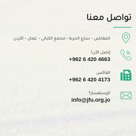
تواصل معنا
المقابلين - شارع الحرية - مجمع الكيالي - عمان - الأردن
إتصل الآن!
+962 6 420 4663
الفاكس
+962 6 420 4173
للإستفسار؟
info@jfu.org.jo