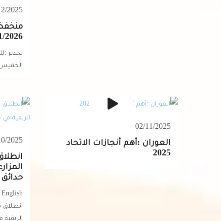
12/2025
منخفض
1/2026
تحذير :ل
الخميس
02/11/2025
10/2025
العوران :أهم أنجازات الاتحاد
2025
انطلاق 
المزارع
حدائق ا
انطلاق با
الريفية ف