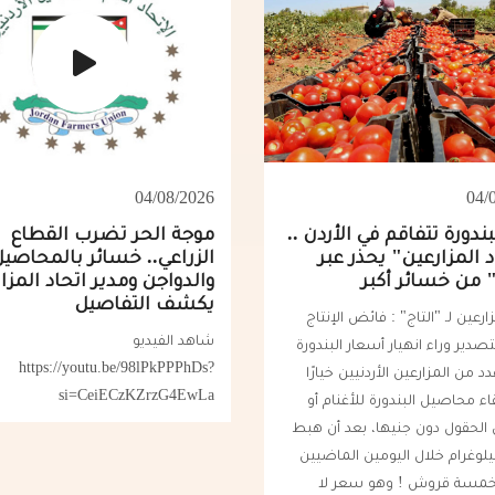
04/08/2026
04/
بندورة تتفاقم في الأردن ..
موجة الحر تضرب القطاع
 المزارعين" يحذر عبر
الزراعي.. خسائر بالمحاصيل
" من خسائر أكبر
والدواجن ومدير اتحاد المزا
يكشف التفاصيل
زارعين لـ "التاج" : فائض الإنتاج
شاهد الفيديو
صدير وراء انهيار أسعار البندورة
https://youtu.be/98lPkPPPhDs?
د من المزارعين الأردنيين خيارًا
si=CeiECzKZrzG4EwLa
ء محاصيل البندورة للأغنام أو
 الحقول دون جنيها، بعد أن هبط
لوغرام خلال اليومين الماضيين
 خمسة قروش ! وهو سعر لا