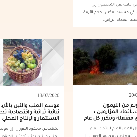
ى كلفة نقل المحصول إلى
، في مشهد يعكس حجم الأزمة
هها القطاع الزراعي.
20/
13/07/2026
نم من الليمون
موسم العنب والتين بالأردن
.اتحاد المزارعين :
ثنائية تراثية واقتصادية تد
ق مفتعلة وتتكرر كل عام
الاستثمار والإنتاج المحلي
 المدير العام للاتحاد العام
المهندس محمود العوران، إن موس
ن، المهندس محمود العوران، إن
العنب والتين يمثل أحد أبرز الطقو