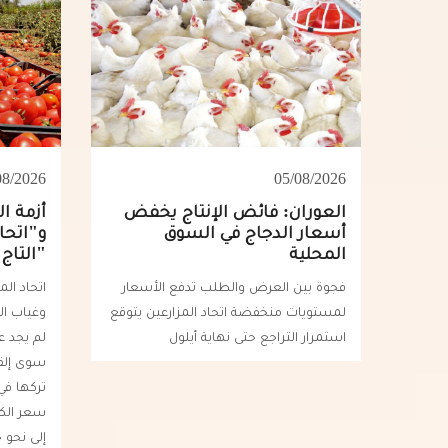
05/08/2026
08/2026
العوران: فائض الإنتاج يخفض
أزمة ال
أسعار الدجاج في السوق
و"اتحاد
المحلية
"التاج
فجوة بين العرض والطلب تدفع الأسعار
اتحاد الم
لمستويات منخفضة اتحاد المزارعين يتوقع
وغياب الت
استمرار التراجع حتى نهاية أيلول
لم يجد عد
سوى إلقا
تركها في
سعر الكي
إلى نحو