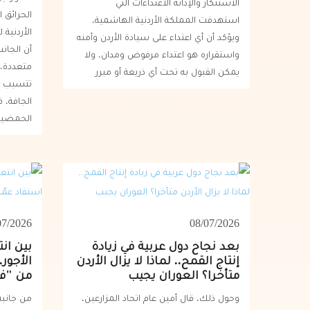
الاستنكار والإدانة الاعتداءات التي
الحرائق 
استهدفت المملكة الأردنية الهاشمية،
الأردنية
ويؤكد أن أي اعتداء على سيادة الأردن وأمنه
أن الجان
واستقراره هو اعتداء مرفوض ومدان، ولا
متعددة، م
يمكن القبول به تحت أي ذريعة أو مبرر
تتسبب ش
الجافة، ق
الحمضيا
07/2026
08/07/2026
بعد نجاح دول عربية في زيادة
بين ان
إنتاج القمح.. لماذا لا يزال الأردن
الأجور.
متأخرا؟ العوران يجيب
من "ف
وحول ذلك، قال أمين عام اتحاد المزارعين،
من جانبه،