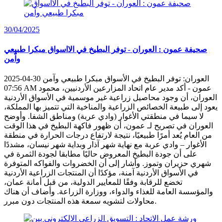
30/04/2025
صحيفة عمون : العوران - توفر البطيخ في الااسواق مبكرا طبيعي
واّمن
العوران: توفر البطيخ في الأسواق مبكرا طبيعي وآمن 30-04-2025
07:56 AM عمون - أكد مدير عام اتحاد المزارعين الأردنيين، محمود
العوران، أن وجود محاصيل زراعية غير موسمية في الأسواق الأردنية
يعود إلى طبيعة الخصائص الزراعية والمناخية التي تتميز بها المملكة،
لا سيما في منطقتي الأغوار (وادي عربة) ومناطق الشفا. وأوضح
العوران في تصريح لـ عمون، أن ظهور فاكهة البطيخ في هذا الوقت
من العام يُعد أمرًا طبيعيًا، نتيجة لارتفاع درجات الحرارة في منطقة
الأغوار – وادي عربة مع نهاية شهر آذار وبداية شهر نيسان، مشددًا
على أن جودة البطيخ المعروض حاليًا مطابقا لجودة الثمرة في
شهري حزيران وتموز. وأشار إلى أن الخضروات والفواكه المتوفرة
في الأسواق الأردنية آمنة، مؤكدًا أن المنتجات الزراعية الأردنية
تخضع للرقابة وفقًا للمعايير الدولية، من قبل أمانة عمان،
والمؤسسة العامة للغذاء والدواء، ووزارة الزراعة. وأضاف أن هناك
محاولات لتشويه سمعة هذه المنتجات دون مبرر.