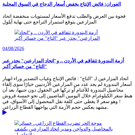
العوران: فائض الإنتاج يخفض أسعار الدجاج في السوق المحلية
فجوة بين العرض والطلب تدفع الأسعار لمستويات منخفضة اتحاد
المزارعين يتوقع استمرار التراجع حتى نهاية أيلول
04/08/2026
أزمة البندورة تتفاقم في الأردن .. و"اتحاد المزارعين" يحذر عبر
"التاج" من خسائر أكبر
اتحاد المزارعين لـ "التاج" : فائض الإنتاج وغياب التصدير وراء انهيار
أسعار البندورة لم يجد عدد من المزارعين الأردنيين خيارًا سوى إلقاء
محاصيل البندورة للأغنام أو تركها في الحقول دون جنيها، بعد أن
هبط سعر الكيلوغرام خلال اليومين الماضيين إلى نحو خمسة قروش
! وهو سعر لا يغطي حتى كلفة نقل المحصول إلى الأسواق، في
مشهد يعكس حجم الأزمة التي يواجهها القطاع الزراعي.