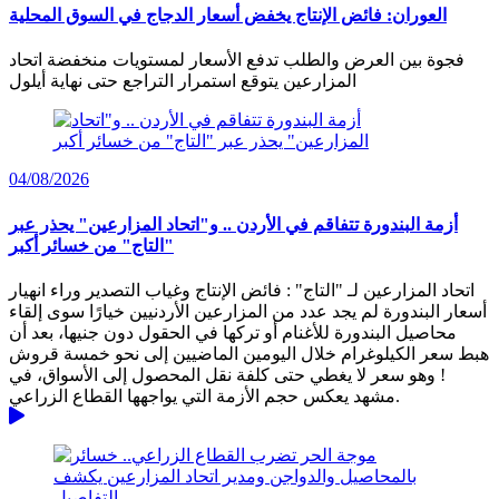
العوران: فائض الإنتاج يخفض أسعار الدجاج في السوق المحلية
فجوة بين العرض والطلب تدفع الأسعار لمستويات منخفضة اتحاد
المزارعين يتوقع استمرار التراجع حتى نهاية أيلول
04/08/2026
أزمة البندورة تتفاقم في الأردن .. و"اتحاد المزارعين" يحذر عبر
"التاج" من خسائر أكبر
اتحاد المزارعين لـ "التاج" : فائض الإنتاج وغياب التصدير وراء انهيار
أسعار البندورة لم يجد عدد من المزارعين الأردنيين خيارًا سوى إلقاء
محاصيل البندورة للأغنام أو تركها في الحقول دون جنيها، بعد أن
هبط سعر الكيلوغرام خلال اليومين الماضيين إلى نحو خمسة قروش
! وهو سعر لا يغطي حتى كلفة نقل المحصول إلى الأسواق، في
مشهد يعكس حجم الأزمة التي يواجهها القطاع الزراعي.