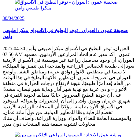
30/04/2025
صحيفة عمون : العوران - توفر البطيخ في الااسواق مبكرا طبيعي
واّمن
العوران: توفر البطيخ في الأسواق مبكرا طبيعي وآمن 30-04-2025
07:56 AM عمون - أكد مدير عام اتحاد المزارعين الأردنيين، محمود
العوران، أن وجود محاصيل زراعية غير موسمية في الأسواق الأردنية
يعود إلى طبيعة الخصائص الزراعية والمناخية التي تتميز بها المملكة،
لا سيما في منطقتي الأغوار (وادي عربة) ومناطق الشفا. وأوضح
العوران في تصريح لـ عمون، أن ظهور فاكهة البطيخ في هذا الوقت
من العام يُعد أمرًا طبيعيًا، نتيجة لارتفاع درجات الحرارة في منطقة
الأغوار – وادي عربة مع نهاية شهر آذار وبداية شهر نيسان، مشددًا
على أن جودة البطيخ المعروض حاليًا مطابقا لجودة الثمرة في
شهري حزيران وتموز. وأشار إلى أن الخضروات والفواكه المتوفرة
في الأسواق الأردنية آمنة، مؤكدًا أن المنتجات الزراعية الأردنية
تخضع للرقابة وفقًا للمعايير الدولية، من قبل أمانة عمان،
والمؤسسة العامة للغذاء والدواء، ووزارة الزراعة. وأضاف أن هناك
محاولات لتشويه سمعة هذه المنتجات دون مبرر.