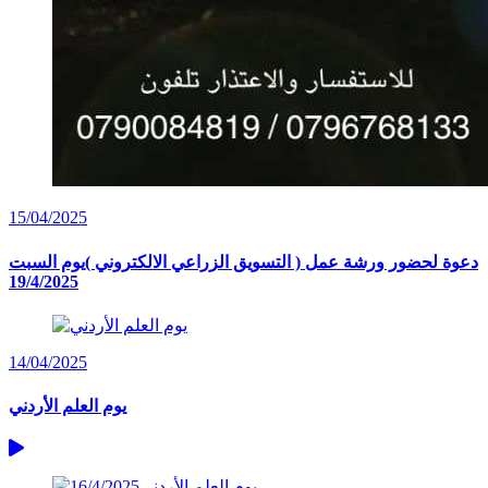
15/04/2025
دعوة لحضور ورشة عمل ( التسويق الزراعي الالكتروني )يوم السبت
19/4/2025
14/04/2025
يوم العلم الأردني